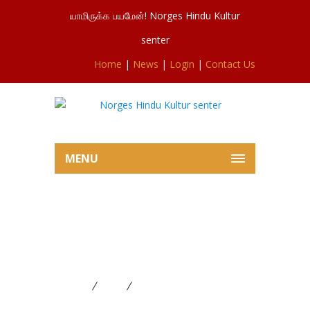
யாமிருக்க பயமேன்! Norges Hindu Kultur
senter
Home
|
News
|
Login
|
Contact Us
MENU
சிவசுப்ரமணியர்ஆலய 3ம் நாள்
கந்தசஷ்டிவிரத காலைப்பூசை
15.11.2023
Home
News
சிவசுப்ரமணியர்ஆலய 3ம் நாள்
கந்தசஷ்டிவிரத காலைப்பூசை 15.11.2023