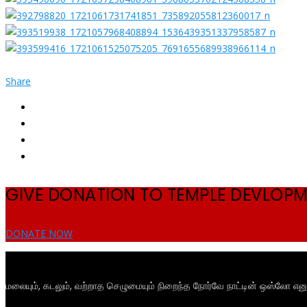
Share
GIVE DONATION TO TEMPLE DEVLOP
DONATE NOW
மலையும், கடலும், வற்றாத செழுமையும் நிறைந்த நோர்வே நாட்டின் ஒஸ்லோ என