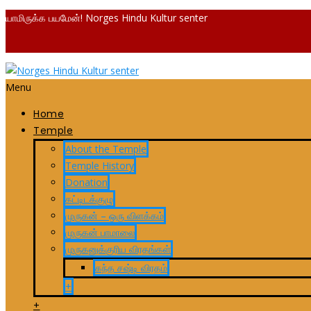
யாமிருக்க பயமேன்! Norges Hindu Kultur senter
Menu
Home
Temple
About the Temple
Temple History
Donation
கட்டிடக்குழு
முருகன் – ஒரு விளக்கம்
முருகன் பாமாலை
முருகனுக்குரிய விரதங்கள்
கந்த சஷ்டி விரதம்
+
+