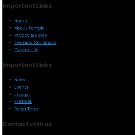
Important Links
Home
About Temple
Privacy & Policy
Terms & Conditions
Contact Us
Important Links
News
Events
திருவிழா
FESTIVAL
Pooja Time
Contact with us