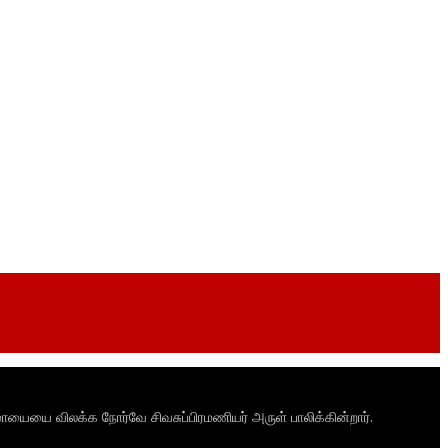
ாயையை விலக்க நோர்வே சிவசுப்பிரமணியர் அருள் பாலிக்கின்றார்.