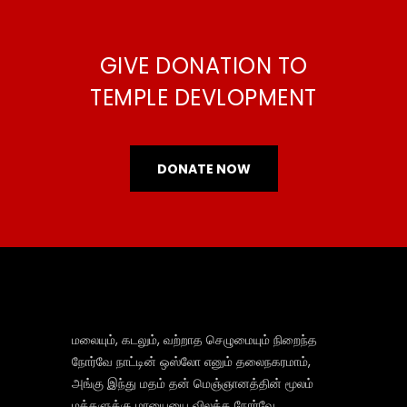
GIVE DONATION TO
TEMPLE DEVLOPMENT
DONATE NOW
மலையும், கடலும், வற்றாத செழுமையும் நிறைந்த
நோர்வே நாட்டின் ஒஸ்லோ எனும் தலைநகரமாம்,
அங்கு இந்து மதம் தன் மெஞ்ஞானத்தின் மூலம்
மக்களுக்கு மாயையை விலக்க நோர்வே