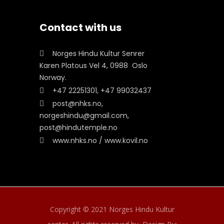
Contact with us
Norges Hindu Kultur Senrer
Karen Platous Vel 4, 0988 Oslo
Norway.
+47 22251301, +47 99032437
post@nhks.no,
norgeshindu@gmail.com,
post@hindutemple.no
www.nhks.no / www.kovil.no
Copyright © 2021 Norges Hindu Kultur