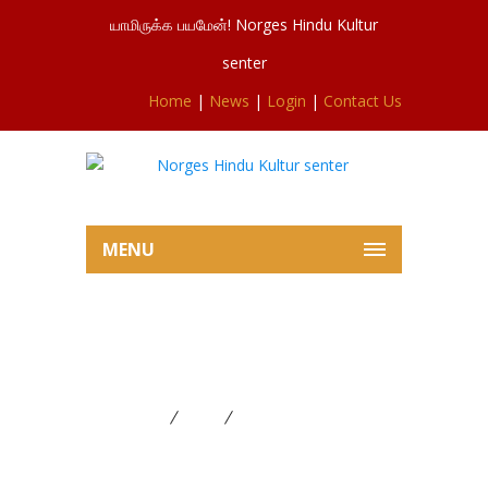
யாமிருக்க பயமேன்! Norges Hindu Kultur
senter
Home
|
News
|
Login
|
Contact Us
MENU
TV News – Norges
Sivasubramaniyar Temple
Home
News
TV News – Norges
Sivasubramaniyar Temple