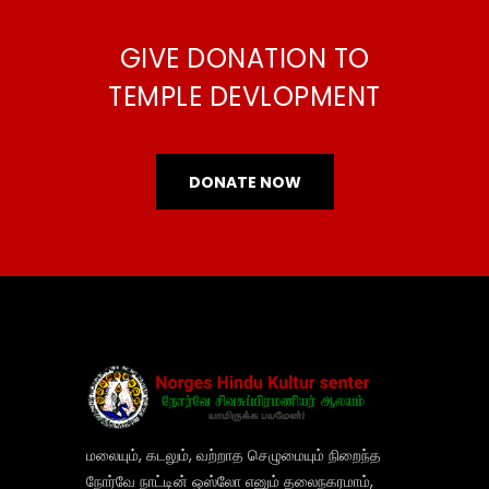
GIVE DONATION TO
TEMPLE DEVLOPMENT
DONATE NOW
மலையும், கடலும், வற்றாத செழுமையும் நிறைந்த
நோர்வே நாட்டின் ஒஸ்லோ எனும் தலைநகரமாம்,