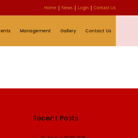
Home
|
News
|
Login
|
Contact Us
vents
Management
Gallery
Contact Us
 23.07.2019
7.2019
Recent Posts
5ம் திருவிழா 05.08.2026