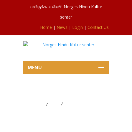
யாமிருக்க பயமேன்! Norges Hindu Kultur
senter
Home
|
News
|
Login
|
Contact Us
MENU
Generalforsamling
Home
News
Generalforsamling