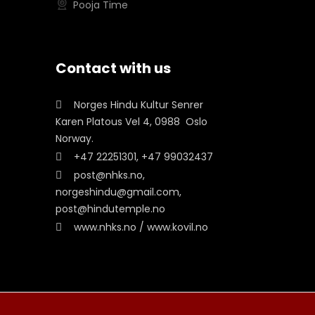
Pooja Time
Contact with us
Norges Hindu Kultur Senrer
Karen Platous Vel 4, 0988 Oslo
Norway.
+47 22251301, +47 99032437
post@nhks.no,
norgeshindu@gmail.com,
post@hindutemple.no
www.nhks.no / www.kovil.no