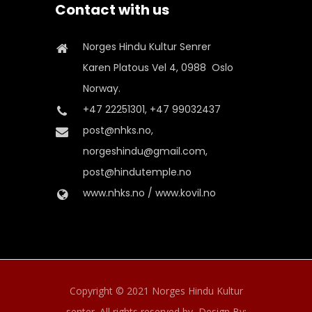
Contact with us
Norges Hindu Kultur Senrer
Karen Platous Vel 4, 0988 Oslo
Norway.
+47 22251301, +47 99032437
post@nhks.no,
norgeshindu@gmail.com,
post@hindutemple.no
www.nhks.no / www.kovil.no
Copyright © 2021 Norges Hindu Kultur
senter. All rights reserved by,
Design By: