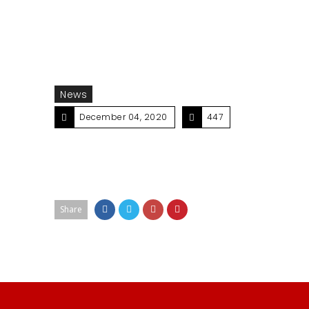
News
December 04, 2020
447
Share