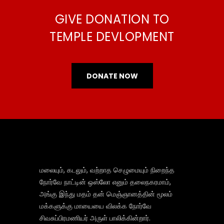
GIVE DONATION TO
TEMPLE DEVLOPMENT
DONATE NOW
மலையும், கடலும், வற்றாத செழுமையும் நிறைந்த
நோர்வே நாட்டின் ஒஸ்லோ எனும் தலைநகரமாம்,
அங்கு இந்து மதம் தன் மெஞ்ஞானத்தின் மூலம்
மக்களுக்கு மாயையை விலக்க நோர்வே
சிவசுப்பிரமணியர் அருள் பாலிக்கின்றார்.