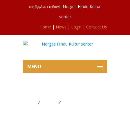
யாமிருக்க பயமேன்! Norges Hindu Kultur
senter
Home
|
News
|
Login
|
Contact Us
MENU
தைப் பொங்கல் மகர ஜோதி பூஜை
Home
FESTIVAL
தைப் பொங்கல் மகர ஜோதி
பூஜை