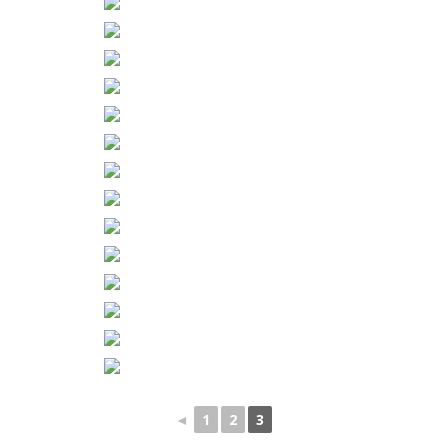
◄
1
2
3