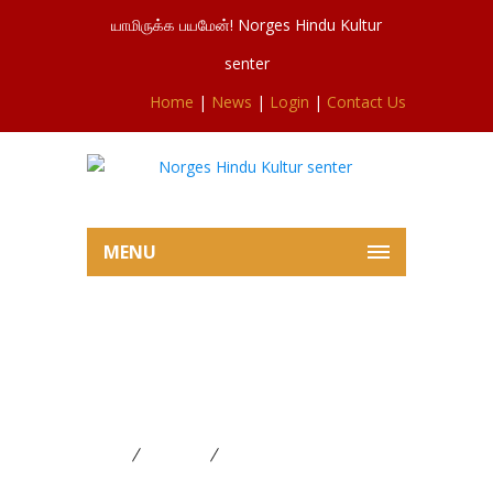
யாமிருக்க பயமேன்! Norges Hindu Kultur
senter
Home
|
News
|
Login
|
Contact Us
MENU
நோர்வே சிவசுப்ரமணியர் ஆலய 8ம்
நாள் மாலைத்திருவிழா
28.07.2019.வேட்டைத்திருவிழா
Home
FESTIVAL
நோர்வே சிவசுப்ரமணியர் ஆலய
8ம் நாள் மாலைத்திருவிழா