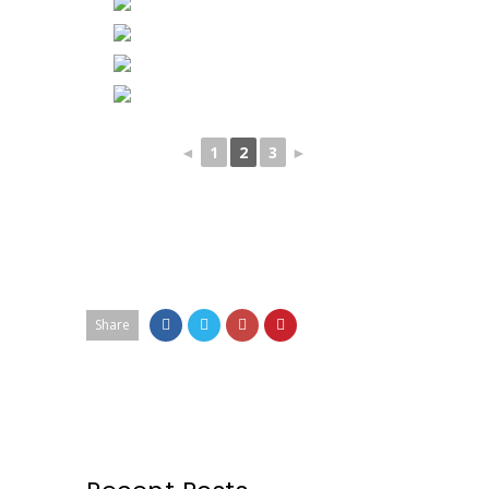
◄
1
2
3
►
Share