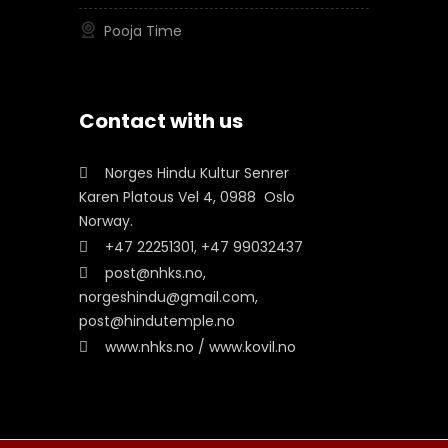
Pooja Time
Contact with us
Norges Hindu Kultur Senrer
Karen Platous Vel 4, 0988 Oslo
Norway.
+47 22251301, +47 99032437
post@nhks.no,
norgeshindu@gmail.com,
post@hindutemple.no
www.nhks.no / www.kovil.no