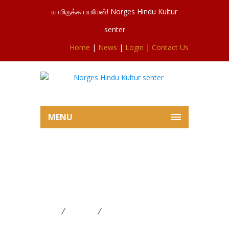
யாமிருக்க பயமேன்! Norges Hindu Kultur
senter
Home
|
News
|
Login
|
Contact Us
MENU
நோர்வே சிவசுப்ரமணியர் ஆலய 8ம்
நாள் மாலைத்திருவிழா
28.07.2019.வேட்டைத்திருவிழா
Home
FESTIVAL
நோர்வே சிவசுப்ரமணியர் ஆலய
8ம் நாள் மாலைத்திருவிழா