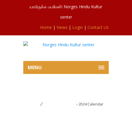
யாமிருக்க பயமேன்! Norges Hindu Kultur
senter
Home
|
News
|
Login
|
Contact Us
MENU
Upcoming Events
Home
Upcoming Events
› 2024 Calendar