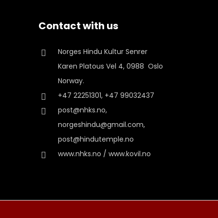
Contact with us
Norges Hindu Kultur Senrer
Karen Platous Vel 4, 0988 Oslo
Norway.
+47 22251301, +47 99032437
post@nhks.no,
norgeshindu@gmail.com,
post@hindutemple.no
www.nhks.no / www.kovil.no