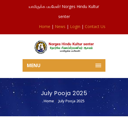
யாமிருக்க பயமேன்! Norges Hindu Kultur
senter
Home
|
News
|
Login
|
Contact Us
MENU
July Pooja 2025
Home
July Pooja 2025