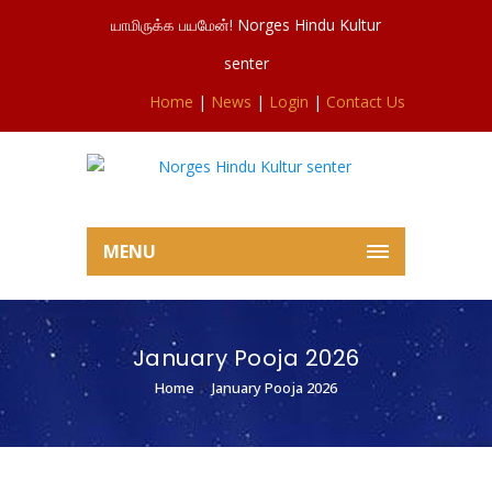
யாமிருக்க பயமேன்! Norges Hindu Kultur
senter
Home
|
News
|
Login
|
Contact Us
MENU
January Pooja 2026
Home
January Pooja 2026