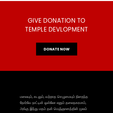
GIVE DONATION TO
TEMPLE DEVLOPMENT
DONATE NOW
மலையும், கடலும், வற்றாத செழுமையும் நிறைந்த
நோர்வே நாட்டின் ஒஸ்லோ எனும் தலைநகரமாம்,
அங்கு இந்து மதம் தன் மெஞ்ஞானத்தின் மூலம்