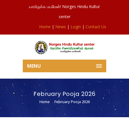
யாமிருக்க பயமேன்! Norges Hindu Kultur
senter
Home
|
News
|
Login
|
Contact Us
MENU
February Pooja 2026
Home
February Pooja 2026