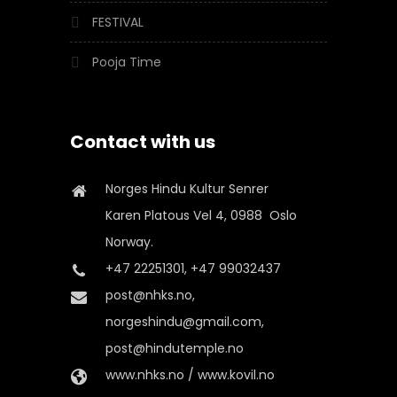
FESTIVAL
Pooja Time
Contact with us
Norges Hindu Kultur Senrer
Karen Platous Vel 4, 0988 Oslo
Norway.
+47 22251301, +47 99032437
post@nhks.no,
norgeshindu@gmail.com,
post@hindutemple.no
www.nhks.no / www.kovil.no