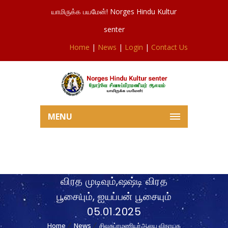
யாமிருக்க பயமேன்! Norges Hindu Kultur
senter
Home
|
News
|
Login
|
Contact Us
MENU
சிவசுப்ரமணியர்ஆலய விநாயக
விரத முடிவும்,ஷஷ்டி விரத
பூசையும், ஐயப்பன் பூசையும்
05.01.2025
Home
News
சிவசுப்ரமணியர்ஆலய விநாயக