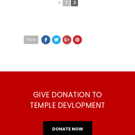
◄
1
2
Share
GIVE DONATION TO
TEMPLE DEVLOPMENT
DONATE NOW