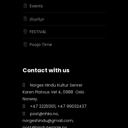
Events
திருவிழா
FESTIVAL
Pooja Time
Contact with us
Norges Hindu Kultur Senrer
Karen Platous Vel 4, 0988 Oslo
Norway.
+47 22251301, +47 99032437
post@nhks.no,
norgeshindu@gmail.com,
post@hindutemple.no