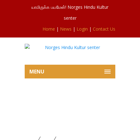
யாமிருக்க பயமேன்! Norges Hindu Kultur
senter
Home
|
News
|
Login
|
Contact Us
MENU
சிவசுப்ரமணியர்ஆலய அமாவாசை,
கேதார கெளரிவிரத
நிறைவு,தீபாவளி விசேடபூசையில்
இருந்து 12.11.2023
Home
News
சிவசுப்ரமணியர்ஆலய அமாவாசை,