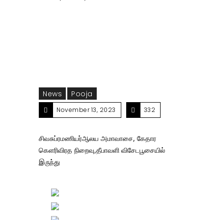
கேதார கெளரிவிரத நிறைவு,தீபாவளி விசேடபூசையில்
இருந்து 12.11.2023
News
Pooja
November 13, 2023
332
சிவசுப்ரமணியர்ஆலய அமாவாசை, கேதார
கெளரிவிரத நிறைவு,தீபாவளி விசேடபூசையில்
இருந்து